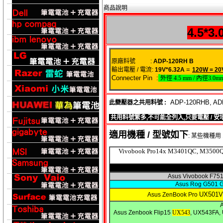
商品說明
4.5*3
原廠料號 :
ADP-120RH B
=
輸出電壓 / 電流:
19V*6.32A
120
W = 20
Connecter Pin :
外徑
4.5 mm /
內徑
3.0m
ADP-120RHB, ADP
此變壓器之共用料號 :
共用料號繁多,不可能全列入,只要電壓 / 安
適用機種 / 型號如下
: 某些機種用 1
Vivobook Pro14x M3401QC, M3500Q
Asus Vivobook F75
Asus Rog G501 
UX501
Asus ZenBook Pro
A
Asus Zenbook Flip15
UX543
, UX543FA,