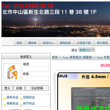
首頁
購物車
會員中心
購物指南
訂閱電子報
電子看板
語言
會員登入
首頁
>>
Asus 筆電電池+變壓器
>>
Asus 充
帳號
453
密碼
最新商品
促銷商品
推薦商品
熱門商品