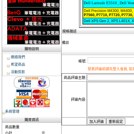
Dell Latitude E5510 ,
Dell Vos
Dell Precision M4300, M4400
P7560, P7710, P7720, P7730, 
Dell XPS Gen 2, XPS L401X, 
規格描述
備註
購物說明
連絡我們
帳號:
希望商品
發表評論前請先登入會員, 
活動剪影
商品評論主題:
評論內容:
系統管理
購買資訊
商品數量
小計
元