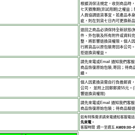
根據消保法規定，收到商品時
七天猶豫期(非試用期)之權益
人員協調退貨事宜。若產品本
疵，則在到貨七日內可更換新
退回之商品必須保持全新狀態(
件、外包裝及所有附件或資料完
整，將影響退換貨權限。個人
行將貨品以原包裝寄回本公司
拒退換貨權益。
請先來電或Email 通知我們
商品恢復原始包裝,寄回；待商
續。
個人因素換貨需自行負擔郵資
公司， 並附上回郵郵資55元。
響退換貨權限)
請先來電或Email 通知我們
商品恢復原始包裝；待商品驗
如有特殊需求請來電通知客服電話 
先來電
。
客服時間 :週一至週五
AM09:00~