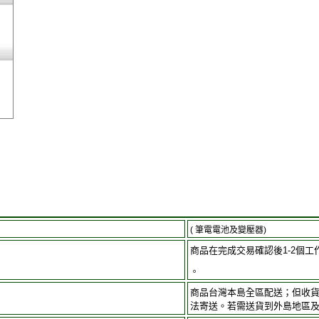
( 筆電電池及變壓器)
商品在完成交易確認後1-2個工
。
商品台灣本島全區配送；但收
法寄送。若需送貨到外島地區