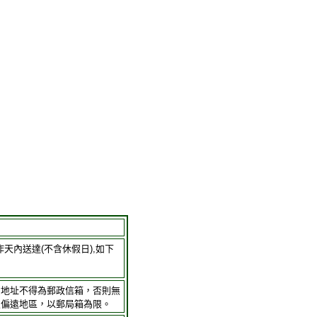
作天內送達(不含休假日),如下
貨地址不得為郵政信箱，否則無
及偏遠地區，以郵局箱為限。