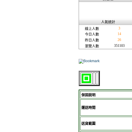
人氣統計
3
線上人數
14
今日人數
26
昨日人數
351103
瀏覽人數
保固說明
運送時間
送貨範圍