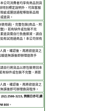
，本公司消費者均享有商品到貨
；除特別標定說明外、可與客服
身瑕疵或運送過程導致新品瑕
品或退貨。
無使用過)，完整包裝(商品、附
整)，若有缺件或包裝不完
因素退貨需自行負擔郵資，請自
。如有試用過商品！本公司保有
客服人員，確認後，再將欲退貨之
品驗退無誤後即辦理退款手
，請自行將貨品以原包裝寄回本
(若有缺件或包裝不完整，將影
客服人員，確認後，再將欲退貨之
退無誤後即可辦理換貨程序。
:
(02) 2586-3215, 例假日亦可,請
PM 800
。