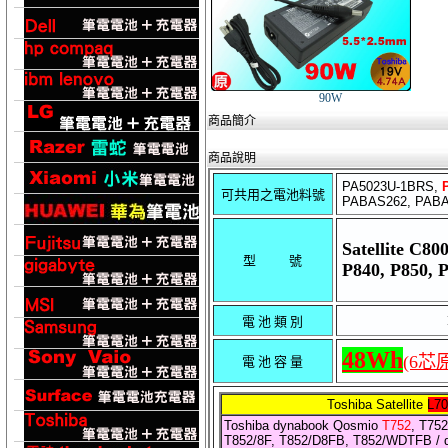
90W
商品簡介
商品說明
PA5023U-1BRS,
可共用之電池料號
PABAS262, PABAS
Satellite
C800
型 號
P840, P850, 
電 池 類 別
48Wh
(6芯
電 池 容 量
Toshiba Satellite
L70
Toshiba dynabook Qosmio
T752
, T75
T852/8F, T852/D8FB, T852/WDTFB / dy