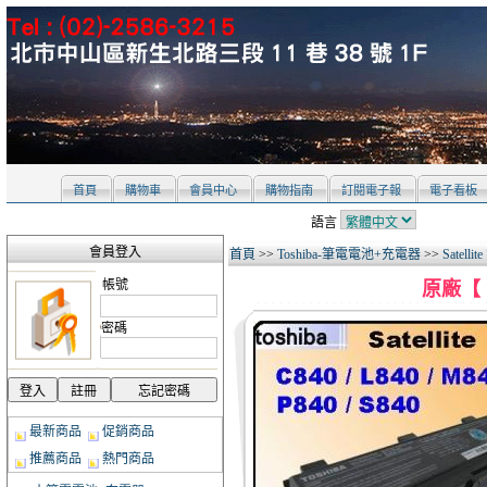
首頁
購物車
會員中心
購物指南
訂閱電子報
電子看板
語言
會員登入
首頁
>>
Toshiba-筆電電池+充電器
>>
Satelli
帳號
原廠【 P
密碼
最新商品
促銷商品
推薦商品
熱門商品