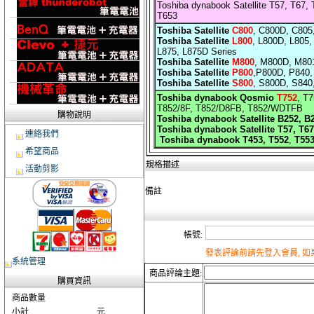
Toshiba dynabook Satellite T57, T67,
T653
Toshiba Satellite
C800
, C800D, C805
Toshiba Satellite
L800
, L800D, L805,
L875, L875D Series
Toshiba Satellite
M800
, M800D, M80
Toshiba Satellite
P800
,P800D, P840,
Toshiba Satellite
S800
, S800D, S840
Toshiba dynabook Qosmio
T752
, T
T852/8F, T852/D8FB, T852/WDTFB
購物說明
Toshiba dynabook Satellite B252, B2
Toshiba dynabook Satellite T57, T67
連絡我們
Toshiba dynabook T453, T552
,
T553
希望商品
規格描述
活動剪影
備註
帳號:
發表評論前請先登入會員, 
系統管理
商品評論主題:
購買資訊
商品數量
小計
元