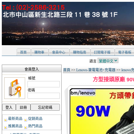
首頁
購物車
會員中心
購物指南
訂閱電子報
電子看板
語言
會員登入
首頁
>>
Lenovo-筆電電池+充電器
>>
lenov
帳號
方型接頭原廠 90W【 l
密碼
最新商品
促銷商品
推薦商品
熱門商品