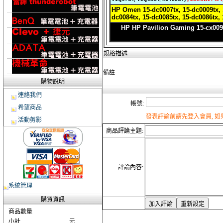
HP Omen 15-dc0007tx, 15-dc0009tx, 1
dc0084tx, 15-dc0085tx, 15-dc0086tx, 
HP HP Pavilion Gaming 15-cx009
規格描述
備註
購物說明
連絡我們
帳號:
希望商品
發表評論前請先登入會員, 
活動剪影
商品評論主題:
評論內容:
系統管理
購買資訊
商品數量
小計
元