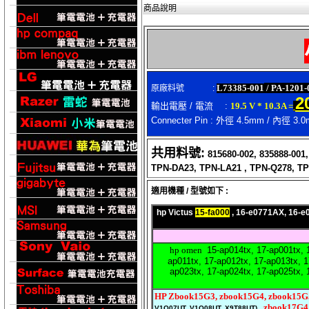
商品說明
L73385-001
/ PA-1201
原廠料號
:
2
輸出電壓 / 電流
:
19.5 V * 10.3A =
Connecter Pin : 外徑 4.5mm / 內徑 3.
共用料號:
815680-002, 835888-001
TPN-DA23, TPN-LA21 , TPN-Q278,
適用機種 / 型號如下 :
hp Victus
15-fa000
, 16-e0771AX, 16-e0
hp omen
15-ap014tx, 17-ap001tx, 1
ap011tx, 17-ap012tx, 17-ap013tx, 1
ap023tx, 17-ap024tx, 17-ap025tx, 
HP Zbook15G3, zbook15G4, zbook15G
, zbook17G4,
V1Q07UT, V1Q08UT, X9T88UT)