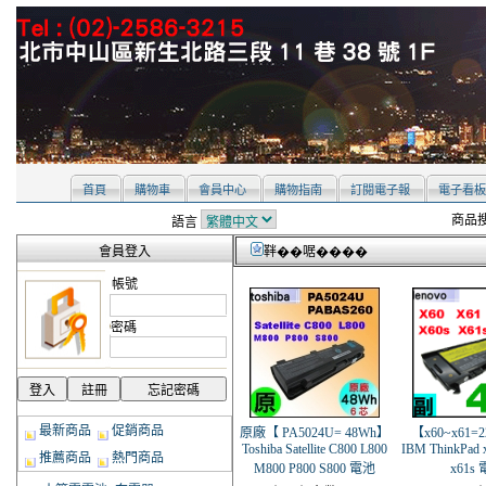
首頁
購物車
會員中心
購物指南
訂閱電子報
電子看板
商品搜
語言
會員登入
靽��啹����
帳號
密碼
最新商品
促銷商品
原廠【 PA5024U= 48Wh】
【x60~x61=
Toshiba Satellite C800 L800
IBM ThinkPad 
推薦商品
熱門商品
M800 P800 S800 電池
x61s