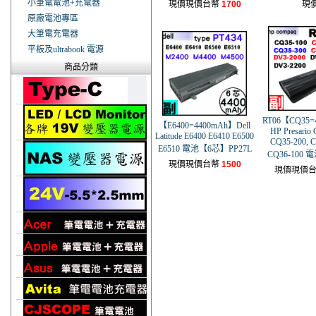
小筆電電池+充電器
現價現價台幣
1700
現
原廠電池專區
大筆電充電器
平板及ultrabook 電源
商品分類
RT06【CQ35=
【E6400=4400mAh】Dell
HP Presario
Latitude E6400 E6410 E6500
CQ35-200, C
E6510 電池【6芯】PP27L
CQ36-100 
現價現價台幣
1500
現價現價